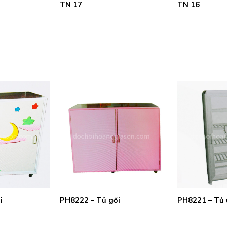
TN 17
TN 16
i
PH8222 – Tủ gối
PH8221 – Tủ 