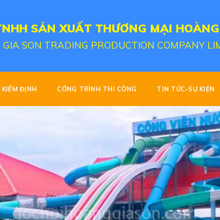
TNHH SẢN XUẤT THƯƠNG MẠI HOÀNG
 GIA SON TRADING PRODUCTION COMPANY LI
KIỂM ĐỊNH
CÔNG TRÌNH THI CÔNG
TIN TỨC-SỰ KIỆN