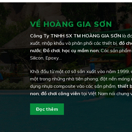
VỀ HOÀNG GIA SƠN
Công Ty TNHH SX TM HOÀNG GIA SƠN
là đơ
xuất, nhập khẩu và phân phối các thiết bị,
đồ ch
nước
;
Đồ chơi
,
học cụ mầm non
; Các sản phẩm
Silicon, Epoxy…
Khởi đầu từ một cơ sở sản xuất vào năm 1999, c
một trong những nhà tiên phong, đặt nền móng
dụng nhựa composite vào các sản phẩm,
thiết 
non
,
đồ chơi công viên
tại Việt Nam nói chung v
Đọc thêm