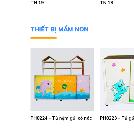
TN 19
TN 18
THIẾT BỊ MẦM NON
 mầm non
PH8224 – Tủ nệm gối có nóc
PH8223 – Tủ gố