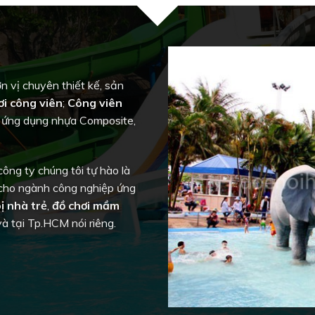
n vị chuyên thiết kế, sản
ơi công viên
;
Công viên
 ứng dụng nhựa Composite,
ông ty chúng tôi tự hào là
 cho ngành công nghiệp ứng
bị nhà trẻ
,
đồ chơi mầm
à tại Tp.HCM nói riêng.