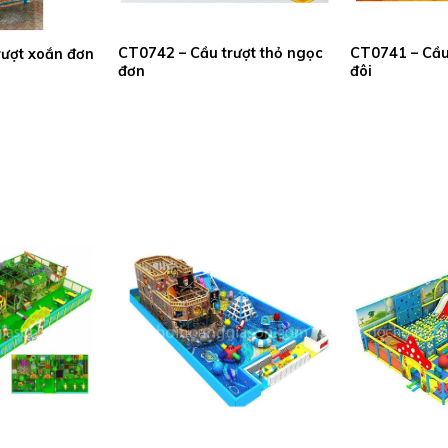
CT0742 – Cầu trượt thỏ ngọc
CT0741 – Cầu
rượt xoắn đơn
đơn
đôi