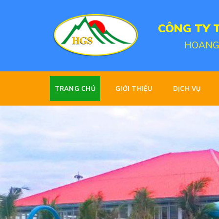
Skip
to
CÔNG TY 
content
HOANG
TRANG CHỦ
GIỚI THIỆU
DỊCH VỤ