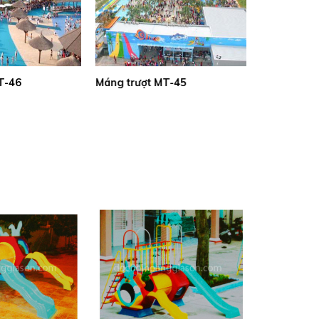
T-41
Máng trượt MT-40
Máng trượt