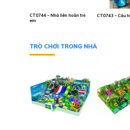
CT0744 – Nhà liên hoàn trẻ
t cổ tích
CT0743 – Cầu t
em
TRÒ CHƠI TRONG NHÀ