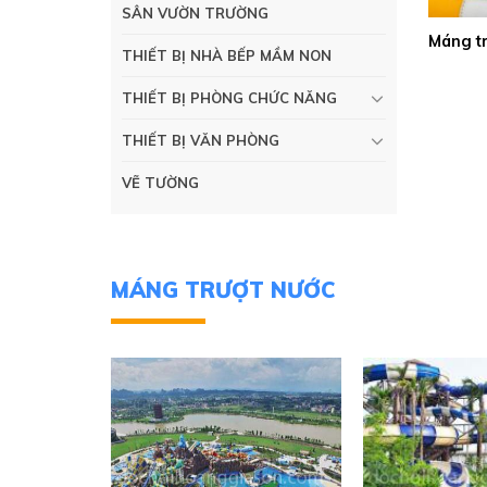
SÂN VƯỜN TRƯỜNG
Máng t
THIẾT BỊ NHÀ BẾP MẦM NON
THIẾT BỊ PHÒNG CHỨC NĂNG
THIẾT BỊ VĂN PHÒNG
VẼ TƯỜNG
MÁNG TRƯỢT NƯỚC