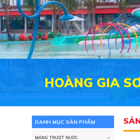
HOÀNG GIA S
SẢN
DANH MỤC SẢN PHẨM
MÁNG TRƯỢT NƯỚC