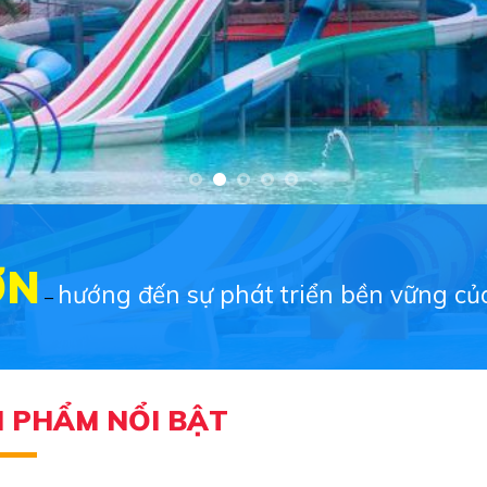
ƠN
hướng đến sự phát triển bền vững của
–
 PHẨM NỔI BẬT