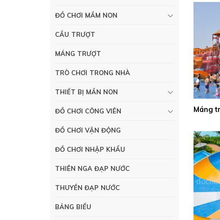
ĐỒ CHƠI MẦM NON
CẦU TRƯỢT
MÁNG TRƯỢT
TRÒ CHƠI TRONG NHÀ
THIẾT BỊ MẦN NON
Máng t
ĐỒ CHƠI CÔNG VIÊN
ĐỒ CHƠI VẬN ĐỘNG
ĐỒ CHƠI NHẬP KHẨU
THIÊN NGA ĐẠP NƯỚC
THUYỀN ĐẠP NƯỚC
BẢNG BIỂU