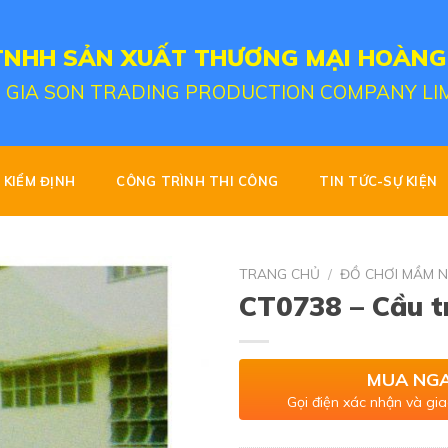
TNHH SẢN XUẤT THƯƠNG MẠI HOÀNG
 GIA SON TRADING PRODUCTION COMPANY LI
KIỂM ĐỊNH
CÔNG TRÌNH THI CÔNG
TIN TỨC-SỰ KIỆN
TRANG CHỦ
/
ĐỒ CHƠI MẦM 
CT0738 – Cầu t
MUA NG
Gọi điện xác nhận và gia