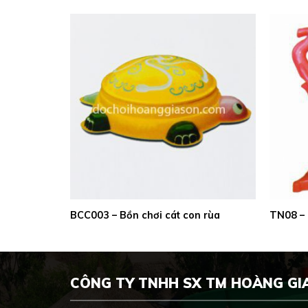
n cá
BCC003 – Bồn chơi cát con rùa
TN08 – 
CÔNG TY TNHH SX TM HOÀNG GI