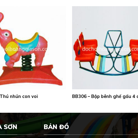
Thú nhún con voi
BB306 – Bập bênh ghế gấu 4 
A SƠN
BẢN ĐỒ