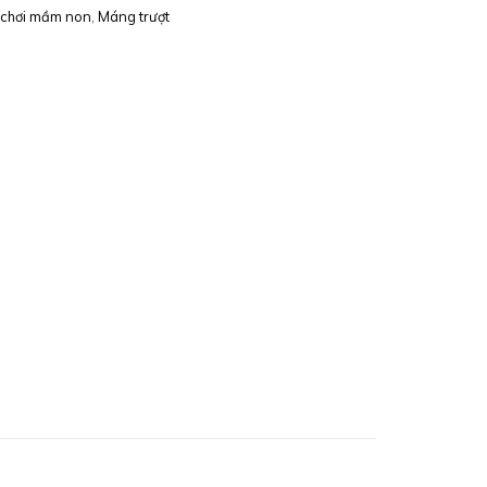
 chơi mầm non
,
Máng trượt