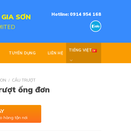
Hotline: 0914 954 168
 GIA SƠN
MITED
TIẾNG VIỆT
TUYỂN DỤNG
LIÊN HỆ
NON
/
CẦU TRƯỢT
rượt ống đơn
AY
o hàng tận nơi