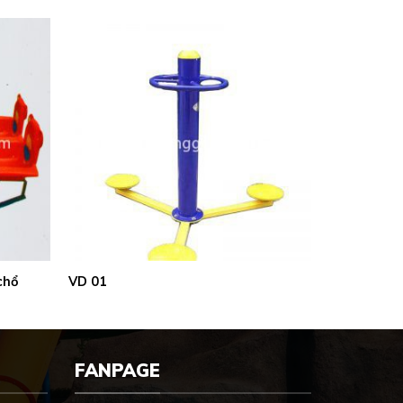
chổ
VD 01
FANPAGE