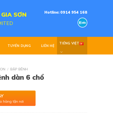
Hotline: 0914 954 168
 GIA SƠN
MITED
TIẾNG VIỆT
TUYỂN DỤNG
LIÊN HỆ
NON
/
BẬP BÊNH
nh dàn 6 chổ
AY
o hàng tận nơi