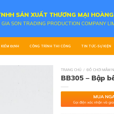
TNHH SẢN XUẤT THƯƠNG MẠI HOÀNG
 GIA SON TRADING PRODUCTION COMPANY LI
KIỂM ĐỊNH
CÔNG TRÌNH THI CÔNG
TIN TỨC-SỰ KIỆN
TRANG CHỦ
/
ĐỒ CHƠI MẦM 
BB305 – Bập bê
MUA NG
Gọi điện xác nhận và gia