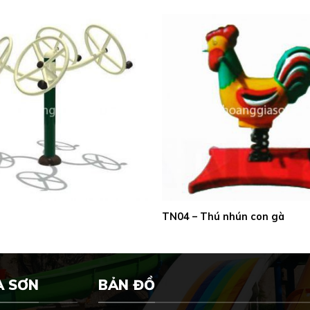
TN04 – Thú nhún con gà
A SƠN
BẢN ĐỒ