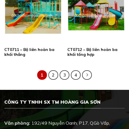
CT0711 – Bộ liên hoàn ba
CT0712 – Bộ liên hoàn ba
khối thẳng
khối tổng hợp
1
2
3
4
CÔNG TY TNHH SX TM HOÀNG GIA SƠN
Văn phòng:
192/49 Nguyễn Oanh, P17, Q.Gò Vấp,