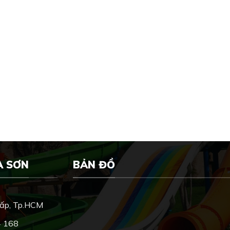
A SƠN
BẢN ĐỒ
Vấp, Tp.HCM
4 168