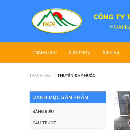
Skip
to
CÔNG TY 
content
HOANG
TRANG CHỦ
GIỚI THIỆU
DỊCH VỤ
TRANG CHỦ
/
THUYỀN ĐẠP NƯỚC
DANH MỤC SẢN PHẨM
BẢNG BIỂU
CẦU TRƯỢT