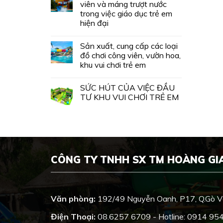
viên và máng trượt nước
trong việc giáo dục trẻ em
hiện đại
Sản xuất, cung cấp các loại
đồ chơi công viên, vườn hoa,
khu vui chơi trẻ em
SỨC HÚT CỦA VIỆC ĐẦU
TƯ KHU VUI CHƠI TRẺ EM
CÔNG TY TNHH SX TM HOÀNG GI
Văn phòng:
192/49 Nguyễn Oanh, P17, Q.Gò 
Điện Thoại:
08.6257 6709 - Hotline: 0914 95