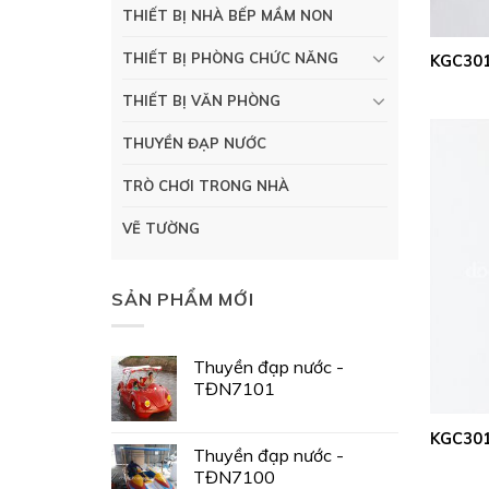
THIẾT BỊ NHÀ BẾP MẦM NON
THIẾT BỊ PHÒNG CHỨC NĂNG
KGC301
THIẾT BỊ VĂN PHÒNG
THUYỀN ĐẠP NƯỚC
TRÒ CHƠI TRONG NHÀ
VẼ TƯỜNG
SẢN PHẨM MỚI
Thuyền đạp nước -
TĐN7101
KGC301
Thuyền đạp nước -
TĐN7100