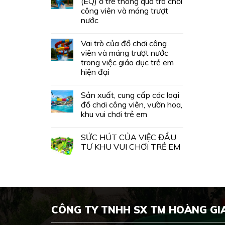
(EQ) ở trẻ thông qua trò chơi
công viên và máng trượt
nước
Vai trò của đồ chơi công
viên và máng trượt nước
trong việc giáo dục trẻ em
hiện đại
Sản xuất, cung cấp các loại
đồ chơi công viên, vườn hoa,
khu vui chơi trẻ em
SỨC HÚT CỦA VIỆC ĐẦU
TƯ KHU VUI CHƠI TRẺ EM
CÔNG TY TNHH SX TM HOÀNG GI