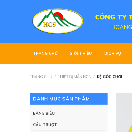
Skip
to
CÔNG TY 
content
HOANG
TRANG CHỦ
GIỚI THIỆU
DỊCH VỤ
TRANG CHỦ
/
THIẾT BỊ MẦN NON
/
KỆ GÓC CHƠI
DANH MỤC SẢN PHẨM
BẢNG BIỂU
CẦU TRƯỢT