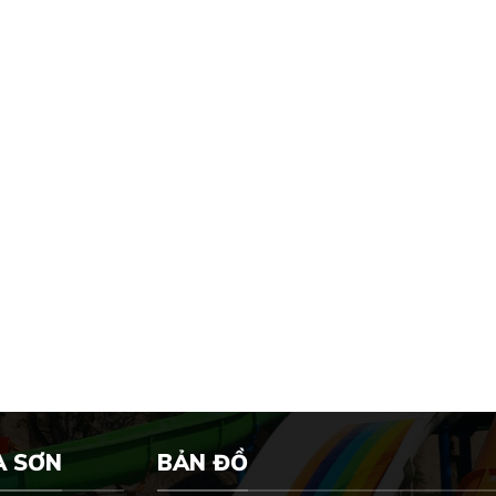
A SƠN
BẢN ĐỒ