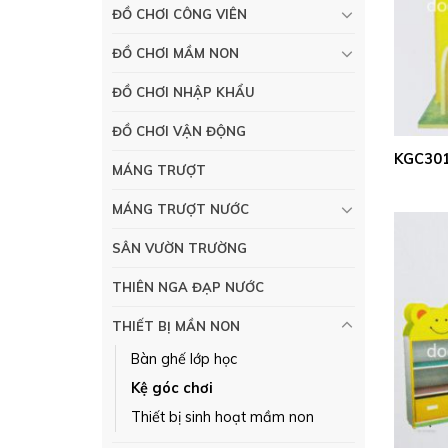
ĐỒ CHƠI CÔNG VIÊN
ĐỒ CHƠI MẦM NON
ĐỒ CHƠI NHẬP KHẨU
ĐỒ CHƠI VẬN ĐỘNG
KGC301
MÁNG TRƯỢT
MÁNG TRƯỢT NƯỚC
SÂN VƯỜN TRƯỜNG
THIÊN NGA ĐẠP NƯỚC
THIẾT BỊ MẦN NON
Bàn ghế lớp học
Kệ góc chơi
Thiết bị sinh hoạt mầm non