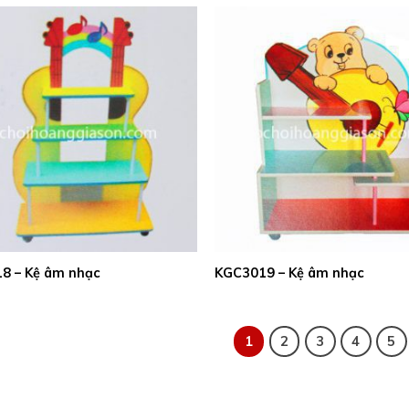
8 – Kệ âm nhạc
KGC3019 – Kệ âm nhạc
1
2
3
4
5