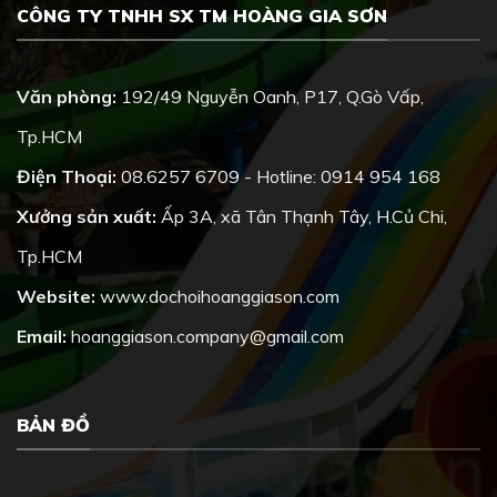
CÔNG TY TNHH SX TM HOÀNG GIA SƠN
Văn phòng:
192/49 Nguyễn Oanh, P17, Q.Gò Vấp,
Tp.HCM
Điện Thoại:
08.6257 6709 - Hotline: 0914 954 168
Xưởng sản xuất:
Ấp 3A, xã Tân Thạnh Tây, H.Củ Chi,
Tp.HCM
Website:
www.dochoihoanggiason.com
Email:
hoanggiason.company@gmail.com
BẢN ĐỒ