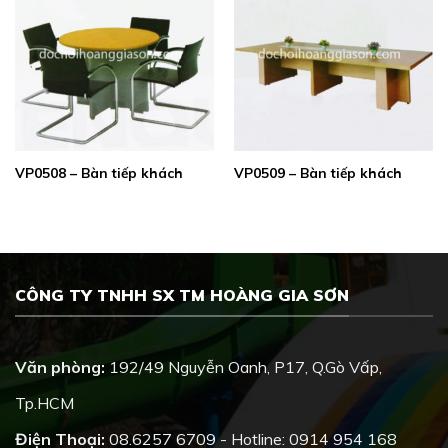
VP0508 – Bàn tiếp khách
VP0509 – Bàn tiếp khách
CÔNG TY TNHH SX TM HOÀNG GIA SƠN
Văn phòng:
192/49 Nguyễn Oanh, P17, Q.Gò Vấp,
Tp.HCM
Điện Thoại:
08.6257 6709 - Hotline: 0914 954 168