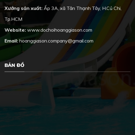
Xưởng sản xuất:
Ấp 3A, xã Tân Thạnh Tây, H.Củ Chi,
Tp.HCM
Website:
www.dochoihoanggiason.com
Email:
hoanggiason.company@gmail.com
BẢN ĐỒ