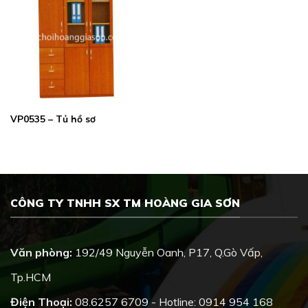
VP0535 – Tủ hồ sơ
CÔNG TY TNHH SX TM HOÀNG GIA SƠN
Văn phòng:
192/49 Nguyễn Oanh, P17, Q.Gò Vấp,
Tp.HCM
Điện Thoại:
08.6257 6709 - Hotline: 0914 954 168