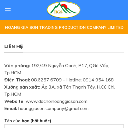
Skip
to
content
HOANG GIA SON TRADING PRODUCTION COMPANY LIMITED
LIÊN HỆ
Văn phòng:
192/49 Nguyễn Oanh, P17, Q.Gò Vấp,
Tp.HCM
Điện Thoại:
08.6257 6709 – Hotline: 0914 954 168
Xưởng sản xuất:
Ấp 3A, xã Tân Thạnh Tây, H.Củ Chi,
Tp.HCM
Website:
www.dochoihoanggiason.com
Email:
hoanggiason.company@gmail.com
Tên của bạn (bắt buộc)