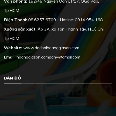
Văn phòng:
192/49 Nguyễn Oanh, P17, Q.Gò Vấp,
Tp.HCM
Điện Thoại:
08.6257 6709 - Hotline: 0914 954 168
Xưởng sản xuất:
Ấp 3A, xã Tân Thạnh Tây, H.Củ Chi,
Tp.HCM
Website:
www.dochoihoanggiason.com
Email:
hoanggiason.company@gmail.com
BẢN ĐỒ