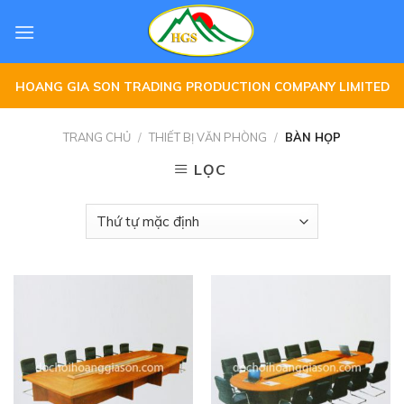
Skip
to
content
HOANG GIA SON TRADING PRODUCTION COMPANY LIMITED
TRANG CHỦ
/
THIẾT BỊ VĂN PHÒNG
/
BÀN HỌP
LỌC