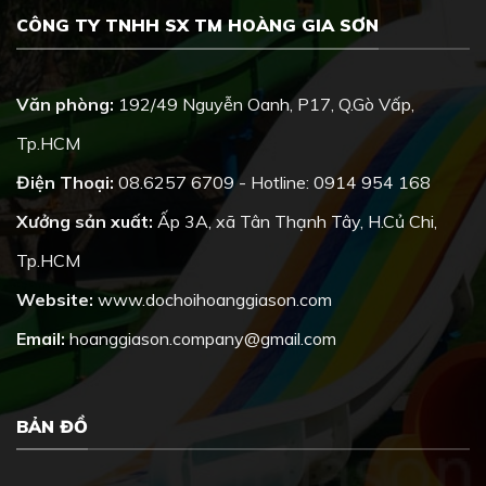
CÔNG TY TNHH SX TM HOÀNG GIA SƠN
Văn phòng:
192/49 Nguyễn Oanh, P17, Q.Gò Vấp,
Tp.HCM
Điện Thoại:
08.6257 6709 - Hotline: 0914 954 168
Xưởng sản xuất:
Ấp 3A, xã Tân Thạnh Tây, H.Củ Chi,
Tp.HCM
Website:
www.dochoihoanggiason.com
Email:
hoanggiason.company@gmail.com
BẢN ĐỒ