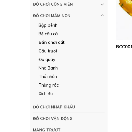
ĐỒ CHƠI CÔNG VIÊN
ĐỒ CHƠI MẦM NON
Bập bênh
Bể câu cá
Bồn chơi cát
BCC001 
Cầu trượt
Đu quay
Nhà Banh
Thú nhún
Thùng rác
Xích đu
ĐỒ CHƠI NHẬP KHẨU
ĐỒ CHƠI VẬN ĐỘNG
MÁNG TRƯỢT