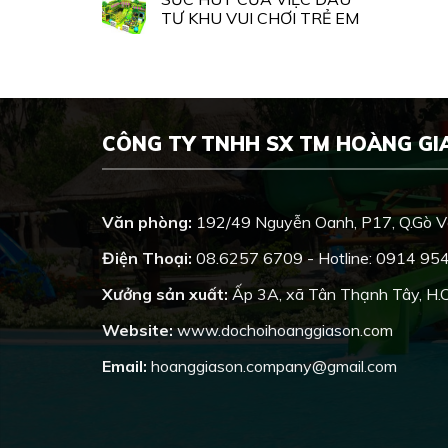
TƯ KHU VUI CHƠI TRẺ EM
CÔNG TY TNHH SX TM HOÀNG GI
Văn phòng:
192/49 Nguyễn Oanh, P17, Q.Gò 
Điện Thoại:
08.6257 6709 - Hotline: 0914 95
Xưởng sản xuất:
Ấp 3A, xã Tân Thạnh Tây, H.
Website:
www.dochoihoanggiason.com
Email:
hoanggiason.company@gmail.com