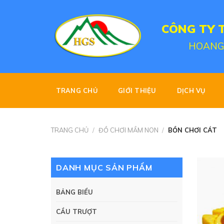
Skip
to
CÔNG TY 
content
HOANG
TRANG CHỦ
GIỚI THIỆU
DỊCH VỤ
TRANG CHỦ
/
ĐỒ CHƠI MẦM NON
/
BỒN CHƠI CÁT
DANH MỤC SẢN PHẨM
BẢNG BIỂU
CẦU TRƯỢT