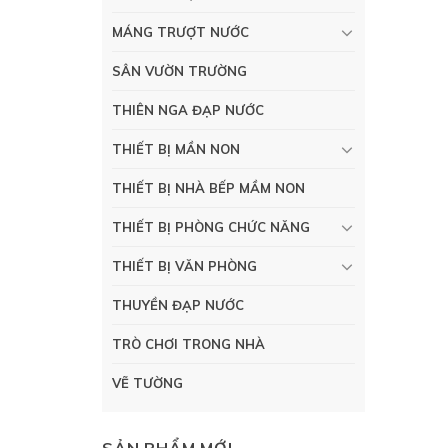
MÁNG TRƯỢT NƯỚC
SÂN VƯỜN TRƯỜNG
THIÊN NGA ĐẠP NƯỚC
THIẾT BỊ MẦN NON
THIẾT BỊ NHÀ BẾP MẦM NON
THIẾT BỊ PHÒNG CHỨC NĂNG
THIẾT BỊ VĂN PHÒNG
THUYỀN ĐẠP NƯỚC
TRÒ CHƠI TRONG NHÀ
VẼ TƯỜNG
SẢN PHẨM MỚI