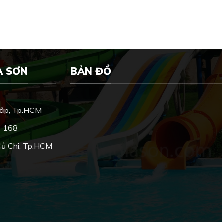
A SƠN
BẢN ĐỒ
Vấp, Tp.HCM
4 168
Củ Chi, Tp.HCM