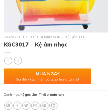
TRANG CHỦ
/
THIẾT BỊ MẦN NON
/
KỆ GÓC CHƠI
KGC3017 – Kệ âm nhạc
MUA NGAY
Gọi điện xác nhận và giao hàng tận nơi
Danh mục:
Kệ góc chơi
,
Thiết bị mần non