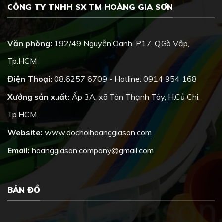
CÔNG TY TNHH SX TM HOÀNG GIA SƠN
Văn phòng:
192/49 Nguyễn Oanh, P17, Q.Gò Vấp,
Tp.HCM
Điện Thoại:
08.6257 6709 - Hotline: 0914 954 168
Xưởng sản xuất:
Ấp 3A, xã Tân Thạnh Tây, H.Củ Chi,
Tp.HCM
Website:
www.dochoihoanggiason.com
Email:
hoanggiason.company@gmail.com
BẢN ĐỒ