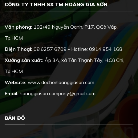
CÔNG TY TNHH SX TM HOÀNG GIA SƠN
Văn phòng:
192/49 Nguyễn Oanh, P17, Q.Gò Vấp,
Tp.HCM
Điện Thoại:
08.6257 6709 - Hotline: 0914 954 168
Xưởng sản xuất:
Ấp 3A, xã Tân Thạnh Tây, H.Củ Chi,
Tp.HCM
Website:
www.dochoihoanggiason.com
Email:
hoanggiason.company@gmail.com
BẢN ĐỒ