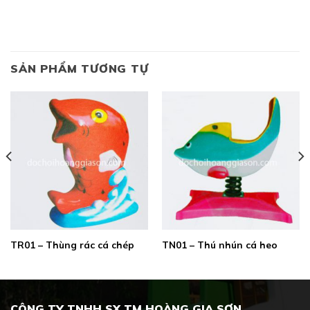
SẢN PHẨM TƯƠNG TỰ
TR01 – Thùng rác cá chép
TN01 – Thú nhún cá heo
CÔNG TY TNHH SX TM HOÀNG GIA SƠN