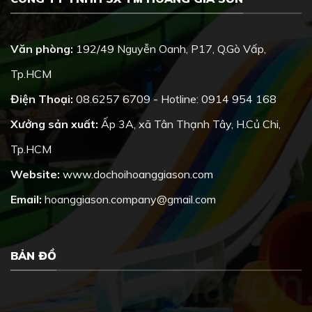
Văn phòng:
192/49 Nguyễn Oanh, P17, Q.Gò Vấp,
Tp.HCM
Điện Thoại:
08.6257 6709 - Hotline: 0914 954 168
Xưởng sản xuất:
Ấp 3A, xã Tân Thạnh Tây, H.Củ Chi,
Tp.HCM
Website:
www.dochoihoanggiason.com
Email:
hoanggiason.company@gmail.com
BẢN ĐỒ