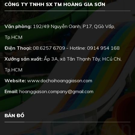
CÔNG TY TNHH SX TM HOÀNG GIA SƠN
Văn phòng:
192/49 Nguyễn Oanh, P17, Q.Gò Vấp,
Tp.HCM
Điện Thoại:
08.6257 6709 - Hotline: 0914 954 168
Xưởng sản xuất:
Ấp 3A, xã Tân Thạnh Tây, H.Củ Chi,
Tp.HCM
Website:
www.dochoihoanggiason.com
Email:
hoanggiason.company@gmail.com
BẢN ĐỒ