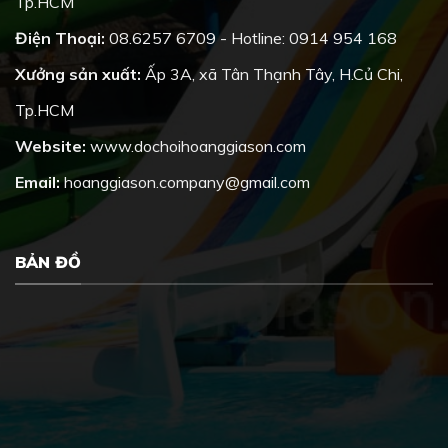
Tp.HCM
Điện Thoại:
08.6257 6709 - Hotline: 0914 954 168
Xưởng sản xuất:
Ấp 3A, xã Tân Thạnh Tây, H.Củ Chi,
Tp.HCM
Website:
www.dochoihoanggiason.com
Email:
hoanggiason.company@gmail.com
BẢN ĐỒ