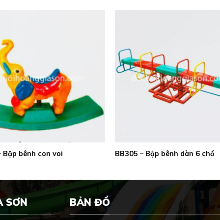
 Bập bênh con voi
BB305 – Bập bênh dàn 6 chổ
A SƠN
BẢN ĐỒ