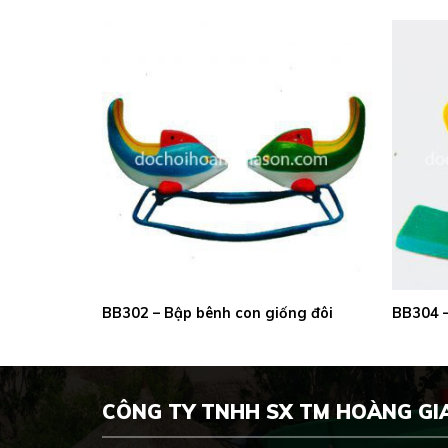
 rùa
BB302 – Bập bênh con giống đôi
BB304 –
CÔNG TY TNHH SX TM HOÀNG GI