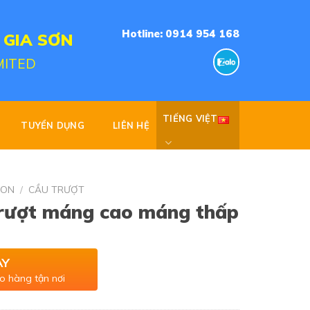
Hotline: 0914 954 168
 GIA SƠN
MITED
TIẾNG VIỆT
TUYỂN DỤNG
LIÊN HỆ
NON
/
CẦU TRƯỢT
trượt máng cao máng thấp
AY
o hàng tận nơi