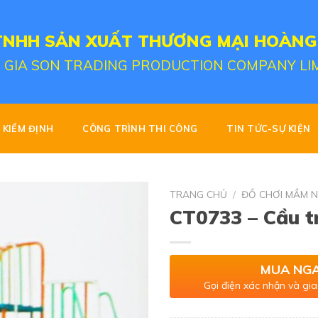
TNHH SẢN XUẤT THƯƠNG MẠI HOÀNG
 GIA SON TRADING PRODUCTION COMPANY LI
KIỂM ĐỊNH
CÔNG TRÌNH THI CÔNG
TIN TỨC-SỰ KIỆN
TRANG CHỦ
/
ĐỒ CHƠI MẦM 
CT0733 – Cầu 
MUA NG
Gọi điện xác nhận và gia