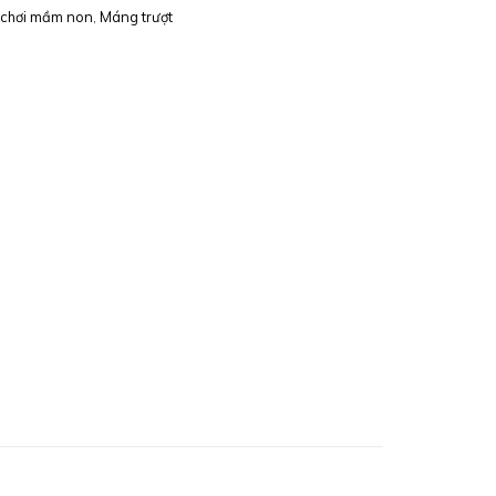
 chơi mầm non
,
Máng trượt