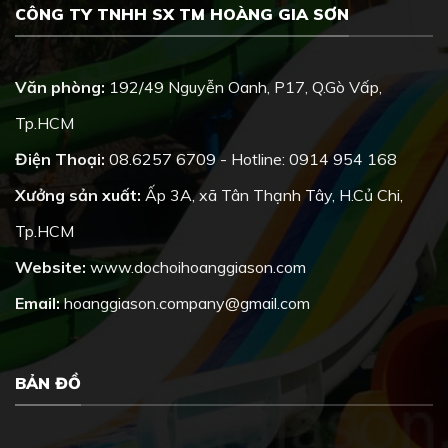
CÔNG TY TNHH SX TM HOÀNG GIA SƠN
Văn phòng:
192/49 Nguyễn Oanh, P17, Q.Gò Vấp,
Tp.HCM
Điện Thoại:
08.6257 6709 - Hotline: 0914 954 168
Xưởng sản xuất:
Ấp 3A, xã Tân Thạnh Tây, H.Củ Chi,
Tp.HCM
Website:
www.dochoihoanggiason.com
Email:
hoanggiason.company@gmail.com
BẢN ĐỒ