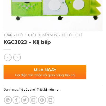
TRANG CHỦ
/
THIẾT BỊ MẦN NON
/
KỆ GÓC CHƠI
KGC3023 – Kệ bếp
MUA NGAY
Gọi điện xác nhận và giao hàng tận nơi
Danh mục:
Kệ góc chơi
,
Thiết bị mần non