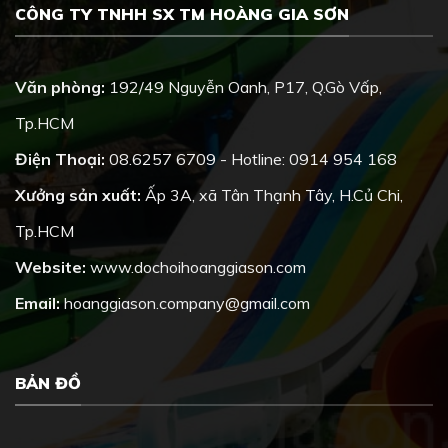
CÔNG TY TNHH SX TM HOÀNG GIA SƠN
Văn phòng:
192/49 Nguyễn Oanh, P17, Q.Gò Vấp,
Tp.HCM
Điện Thoại:
08.6257 6709 - Hotline: 0914 954 168
Xưởng sản xuất:
Ấp 3A, xã Tân Thạnh Tây, H.Củ Chi,
Tp.HCM
Website:
www.dochoihoanggiason.com
Email:
hoanggiason.company@gmail.com
BẢN ĐỒ