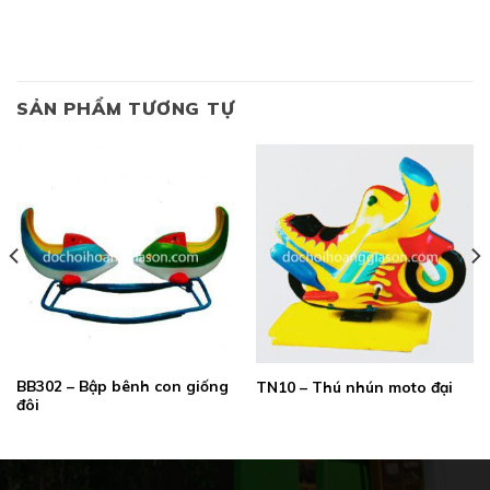
SẢN PHẨM TƯƠNG TỰ
BB302 – Bập bênh con giống
TN10 – Thú nhún moto đại
đôi