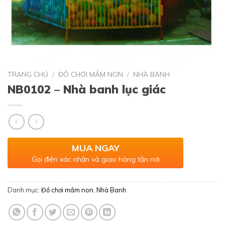
TRANG CHỦ
/
ĐỒ CHƠI MẦM NON
/
NHÀ BANH
NB0102 – Nhà banh lục giác
MUA NGAY
Gọi điện xác nhận và giao hàng tận nơi
Danh mục:
Đồ chơi mầm non
,
Nhà Banh