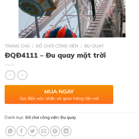
TRANG CHỦ
/
ĐỒ CHƠI CÔNG VIÊN
/
ĐU QUAY
ĐQĐ4111 – Đu quay mặt trời
MUA NGAY
Gọi điện xác nhận và giao hàng tận nơi
Danh mục:
Đồ chơi công viên
,
Đu quay