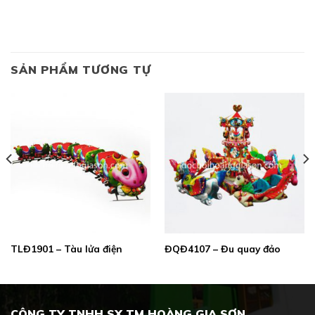
SẢN PHẨM TƯƠNG TỰ
TLĐ1901 – Tàu lửa điện
ĐQĐ4107 – Đu quay đảo
CÔNG TY TNHH SX TM HOÀNG GIA SƠN