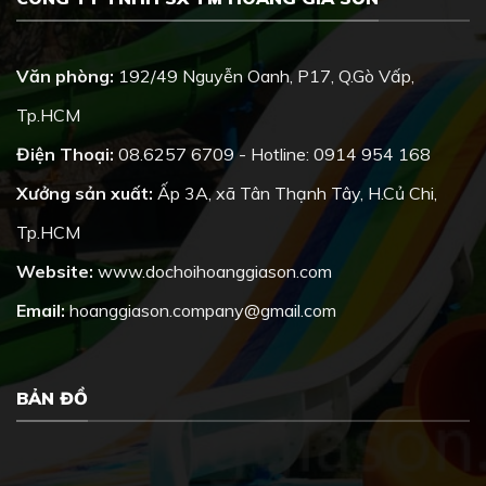
Văn phòng:
192/49 Nguyễn Oanh, P17, Q.Gò Vấp,
Tp.HCM
Điện Thoại:
08.6257 6709 - Hotline: 0914 954 168
Xưởng sản xuất:
Ấp 3A, xã Tân Thạnh Tây, H.Củ Chi,
Tp.HCM
Website:
www.dochoihoanggiason.com
Email:
hoanggiason.company@gmail.com
BẢN ĐỒ