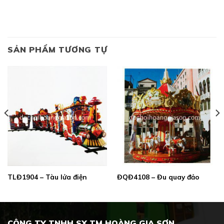
SẢN PHẨM TƯƠNG TỰ
TLĐ1904 – Tàu lửa điện
ĐQĐ4108 – Đu quay đảo
CÔNG TY TNHH SX TM HOÀNG GIA SƠN