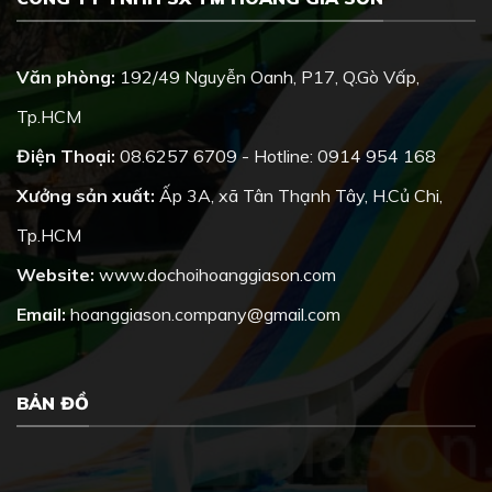
Văn phòng:
192/49 Nguyễn Oanh, P17, Q.Gò Vấp,
Tp.HCM
Điện Thoại:
08.6257 6709 - Hotline: 0914 954 168
Xưởng sản xuất:
Ấp 3A, xã Tân Thạnh Tây, H.Củ Chi,
Tp.HCM
Website:
www.dochoihoanggiason.com
Email:
hoanggiason.company@gmail.com
BẢN ĐỒ